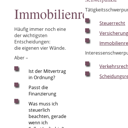
Kindertagespflege
Immobilienrecht
Tätigkeitsschwerpu
Existenzgründung
Steuerrecht
Lehre
Häufig immer noch eine
Versicherung
Über mich
der wichtigsten
Entscheidungen:
Immobilienr
Kooperation
die eigenen vier Wände.
Interessenschwerpu
News
Aber –
Verkehrsrec
Ist der Mitvertrag
Scheidungsr
in Ordnung?
Passt die
Finanzierung
Was muss ich
steuerlich
beachten, gerade
wenn ich