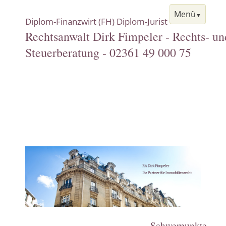
Menü
Diplom-Finanzwirt (FH) Diplom-Jurist
Rechtsanwalt Dirk Fimpeler - Rechts- un
Steuerberatung - 02361 49 000 75
Navigation
Start
überspringen
Rechtsgebiete
Steuerrecht
Versicherungsrecht
Immobilienrecht
Verkehrsrecht
Scheidungsrecht
Schwerpunkte