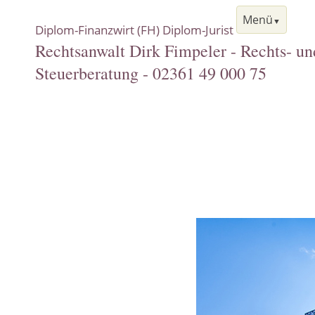
Menü
Diplom-Finanzwirt (FH) Diplom-Jurist
Rechtsanwalt Dirk Fimpeler - Rechts- un
Steuerberatung - 02361 49 000 75
Navigation
Start
überspringen
Rechtsgebiete
Steuerrecht
Versicherungsrecht
Immobilienrecht
Verkehrsrecht
Scheidungsrecht