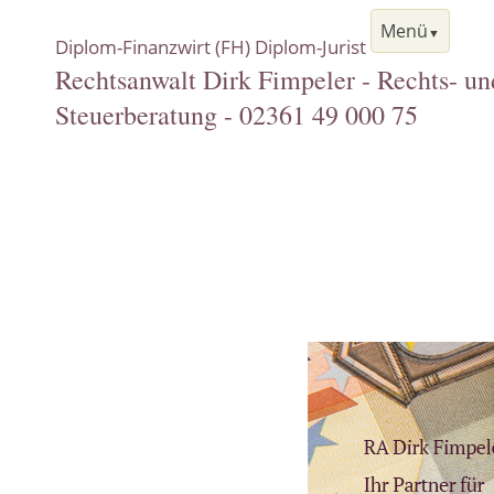
Menü
Diplom-Finanzwirt (FH) Diplom-Jurist
Rechtsanwalt Dirk Fimpeler - Rechts- un
Steuerberatung - 02361 49 000 75
Navigation
Start
überspringen
Rechtsgebiete
Steuerrecht
Versicherungsrecht
Immobilienrecht
Verkehrsrecht
Scheidungsrecht