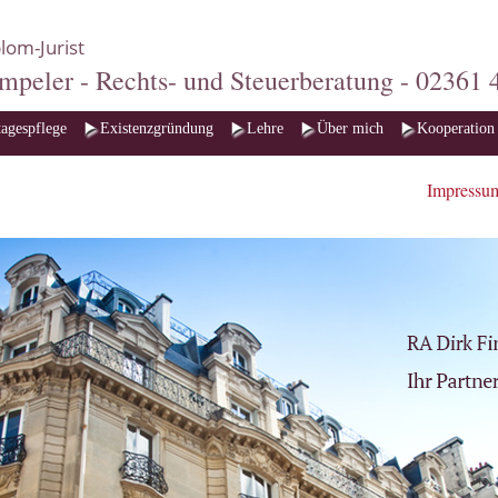
lom-Jurist
mpeler - Rechts- und Steuerberatung - 02361 
agespflege
Existenzgründung
Lehre
Über mich
Kooperation
Impress