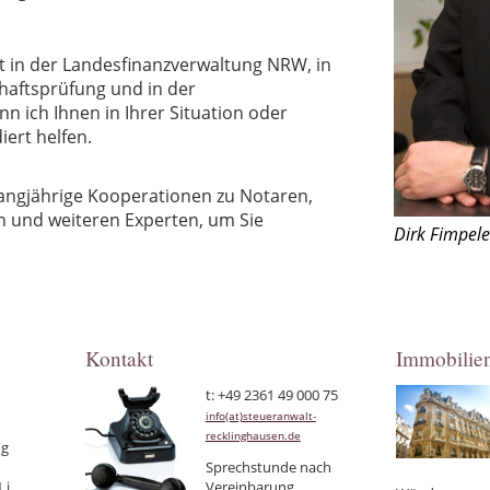
t in der Landesfinanzverwaltung NRW, in
haftsprüfung und in der
n ich Ihnen in Ihrer Situation oder
ert helfen.
angjährige Kooperationen zu Notaren,
rn und weiteren Experten, um Sie
Dirk Fimpele
Kontakt
Immobilien
t: +49 2361 49 000 75
info(at)steueranwalt-
recklinghausen.de
ng
Sprechstunde nach
i.
Vereinbarung