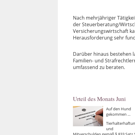
Nach mehrjähriger Tätigkei
der Steuerberatung/Wirtsc
Versicherungswirtschaft kan
Herausforderung sehr fundi
Darüber hinaus bestehen l
Familien- und Strafrechtle
umfassend zu beraten.
Urteil des Monats Juni
Auf den Hund
gekommen …
Tierhalterhaftu
und
Mitverschulden gemäß § 833 Satz 1 